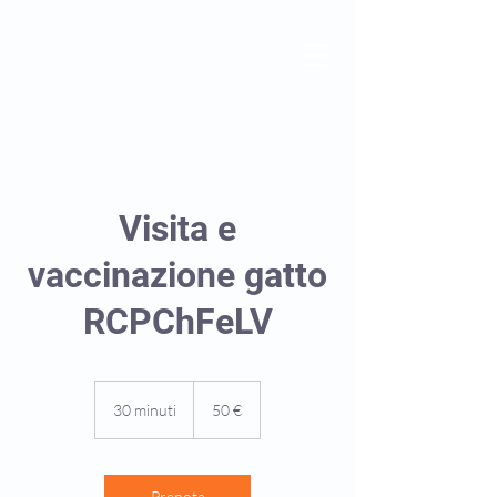
Visita e
vaccinazione gatto
RCPChFeLV
50
euro
30 minuti
3
50 €
0
m
i
n
Prenota