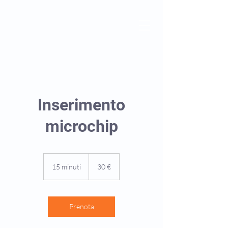
Inserimento
microchip
30
euro
15 minuti
1
30 €
5
m
i
n
Prenota
u
t