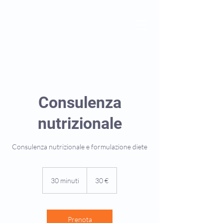
Consulenza
nutrizionale
Consulenza nutrizionale e formulazione diete
30
euro
30 minuti
3
30 €
0
m
i
n
Prenota